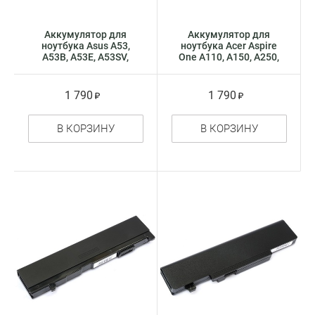
Аккумулятор для
Аккумулятор для
ноутбука Asus A53,
ноутбука Acer Aspire
A53B, A53E, A53SV,
One A110, A150, A250,
K53B, K53E, K53F,
D150, D250, черный
K53J, K53S, K53U
(6cell)
(4cell)
1 790
1 790
В КОРЗИНУ
В КОРЗИНУ