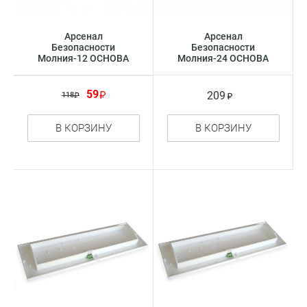
Арсенал
Арсенал
Безопасности
Безопасности
Молния-12 ОСНОВА
Молния-24 ОСНОВА
оповещатель
оповещатель
световое табло -
световое табло -
указатель
указатель
59
209
118
В КОРЗИНУ
В КОРЗИНУ