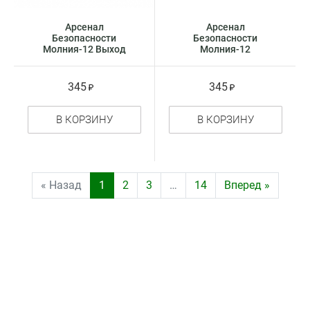
Арсенал
Арсенал
Безопасности
Безопасности
Молния-12 Выход
Молния-12
оповещатель
Автоматика
световое табло -
отключена
указатель
оповещатель
345
345
световое табло -
указатель
В КОРЗИНУ
В КОРЗИНУ
« Назад
1
2
3
…
14
Вперед »