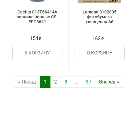
Cactus C13T66414A
Lomond 0102035
чернила черные CS-
фотобумага
EPT6641
глянцевая А6
154
162
В КОРЗИНУ
В КОРЗИНУ
« Назад
1
2
3
…
37
Вперед »