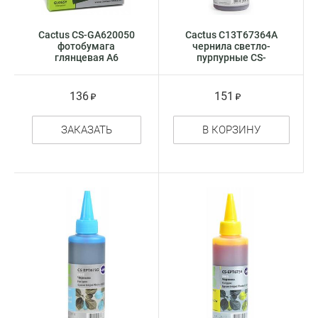
Cactus CS-GA620050
Cactus C13T67364A
фотобумага
чернила светло-
глянцевая А6
пурпурные CS-
EPT6736
136
151
ЗАКАЗАТЬ
В КОРЗИНУ