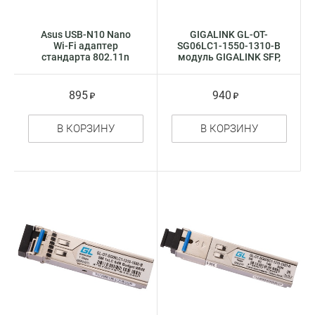
Asus USB-N10 Nano
GIGALINK GL-OT-
Wi-Fi адаптер
SG06LC1-1550-1310-B
стандарта 802.11n
модуль GIGALINK SFP,
суперкомпактный
WDM, 1,25Gb / s, до 3
км
895
940
В КОРЗИНУ
В КОРЗИНУ