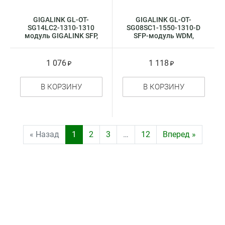
GIGALINK GL-OT-
GIGALINK GL-OT-
SG14LC2-1310-1310
SG08SC1-1550-1310-D
модуль GIGALINK SFP,
SFP-модуль WDM,
1Гбит / c, два волокна
1,25Гбит / c, одно
SM, 2xLC, 1310 нм, 14
волокно SM, SC,
дБ
Tx:1550 / Rx:1310 нм,
1 076
1 118
DDM
В КОРЗИНУ
В КОРЗИНУ
« Назад
1
2
3
…
12
Вперед »