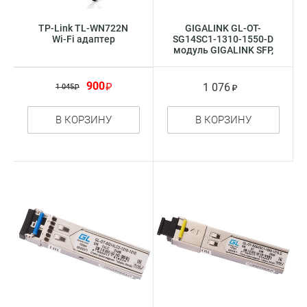
TP-Link TL-WN722N
GIGALINK GL-OT-
Wi-Fi адаптер
SG14SC1-1310-1550-D
модуль GIGALINK SFP,
WDM, 1Гбит / c, одно
волокно, Tx:1310 /
Rx:1550 нм
900
1 076
1 045
В КОРЗИНУ
В КОРЗИНУ