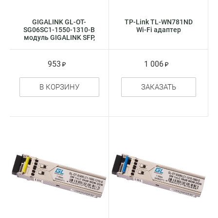
GIGALINK GL-OT-
TP-Link TL-WN781ND
SG06SC1-1550-1310-B
Wi-Fi адаптер
модуль GIGALINK SFP,
WDM, 155Mb / 1,25Gb /
s одно волокно,
Tx:1550 / Rx:1310 нм
953
1 006
В КОРЗИНУ
ЗАКАЗАТЬ