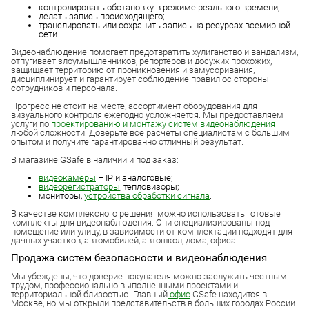
контролировать обстановку в режиме реального времени;
делать запись происходящего;
транслировать или сохранить запись на ресурсах всемирной
сети.
Видеонаблюдение помогает предотвратить хулиганство и вандализм,
отпугивает злоумышленников, репортеров и досужих прохожих,
защищает территорию от проникновения и замусоривания,
дисциплинирует и гарантирует соблюдение правил ос стороны
сотрудников и персонала.
Прогресс не стоит на месте, ассортимент оборудования для
визуального контроля ежегодно усложняется. Мы предоставляем
услуги по
проектированию и монтажу систем видеонаблюдения
любой сложности. Доверьте все расчеты специалистам с большим
опытом и получите гарантированно отличный результат.
В магазине GSafe в наличии и под заказ:
видеокамеры
– IP и аналоговые;
видеорегистраторы
, тепловизоры;
мониторы,
устройства обработки сигнала
.
В качестве комплексного решения можно использовать готовые
комплекты для видеонаблюдения. Они специализированы под
помещение или улицу, в зависимости от комплектации подходят для
дачных участков, автомобилей, автошкол, дома, офиса.
Продажа систем безопасности и видеонаблюдения
Мы убеждены, что доверие покупателя можно заслужить честным
трудом, профессионально выполненными проектами и
территориальной близостью. Главный
офис
GSafe находится в
Москве, но мы открыли представительств в больших городах России.