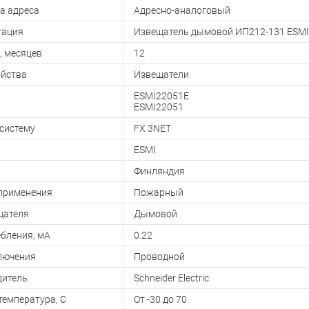
а адреса
Адресно-аналоговый
тация
Извещатель дымовой ИП212-131 ESMI 2
, месяцев
12
ойства
Извещатели
ESMI22051E
ESMI22051
 систему
FX 3NET
ESMI
Финляндия
применения
Пожарный
щателя
Дымовой
ебления, мА
0.22
лючения
Проводной
дитель
Schneider Electric
температура, С
От -30 до 70