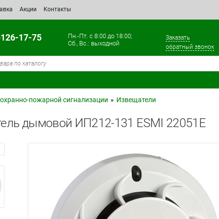
тавка
Акции
Контакты
)126-17-75
Пн.-Пт. с 8:00 до 18:00;
Заказать
Сб., Вс.: выходной
обратный звонок
охранно-пожарной сигнализации
»
Извещатели
ель дымовой ИП212-131 ESMI 22051E