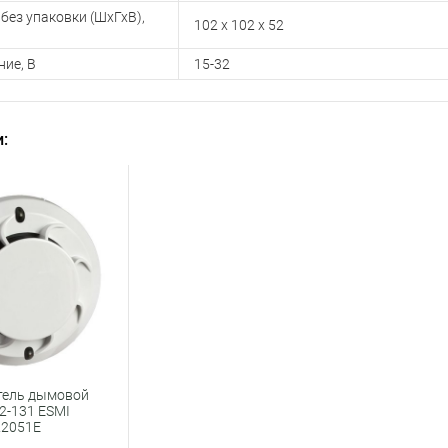
без упаковки (ШхГхВ),
102 x 102 x 52
ие, В
15-32
:
тель дымовой
2-131 ESMI
22051E