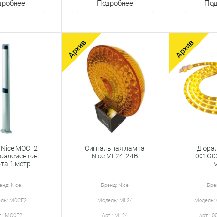
дробнее
Подробнее
Под
 Nice MOCF2
Сигнальная лампа
Дюрал
оэлементов.
Nice ML24. 24В
001G02
та 1 метр
м
енд: Nice
Бренд: Nice
Бре
ль: MOCF2
Модель: ML24
Модель:
т.: MOCF2
Арт.: ML24
Арт.: 