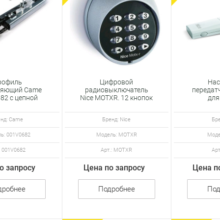
рофиль
Цифровой
Нас
ляющий Came
радиовыключатель
передатч
82 с цепной
Nice MOTXR. 12 кнопок
для
й. Длина 3.52
уст
м
нд: Came
Бренд: Nice
Бре
ь: 001V0682
Модель: MOTXR
Моде
: 001V0682
Арт.: MOTXR
Арт
о запросу
Цена по запросу
Цена п
дробнее
Подробнее
Под