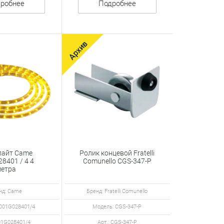
робнее
Подробнее
айт Came
Ролик концевой Fratelli
8401 / 4 4
Comunello CGS-347-P
етра
нд: Came
Бренд: Fratelli Comunello
 001G028401/4
Модель: CGS-347-P
001G028401/4
Арт.: CGS-347-P