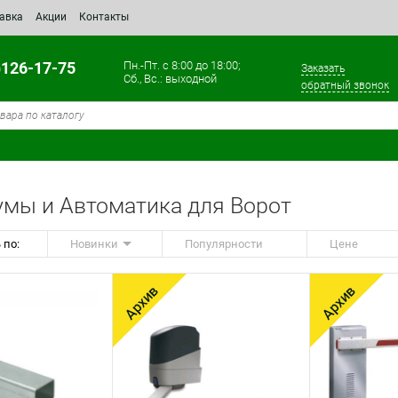
тавка
Акции
Контакты
)126-17-75
Пн.-Пт. с 8:00 до 18:00;
Заказать
Сб., Вс.: выходной
обратный звонок
мы и Автоматика для Ворот
 по:
Новинки
Популярности
Цене