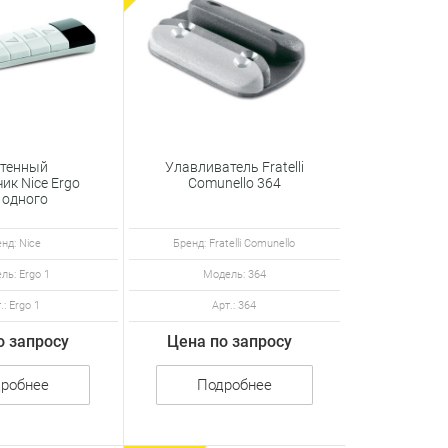
тенный
Улавливатель Fratelli
ик Nice Ergo
Comunello 364
 одного
ройства
нд: Nice
Бренд: Fratelli Comunello
ль: Ergo 1
Модель: 364
.: Ergo 1
Арт.: 364
о запросу
Цена по запросу
робнее
Подробнее