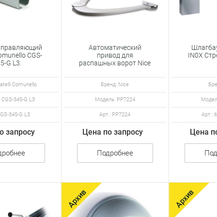
аправляющий
Автоматический
Шлагба
Comunello CGS-
привод для
IN0X Стр
5-G L3.
распашных ворот Nice
кованный
POP PP7224
atelli Comunello
Бренд: Nice
Бре
 CGS-345-G L3
Модель: PP7224
Модел
CGS-345-G L3
Арт.: PP7224
Арт.: 
о запросу
Цена по запросу
Цена п
дробнее
Подробнее
Под