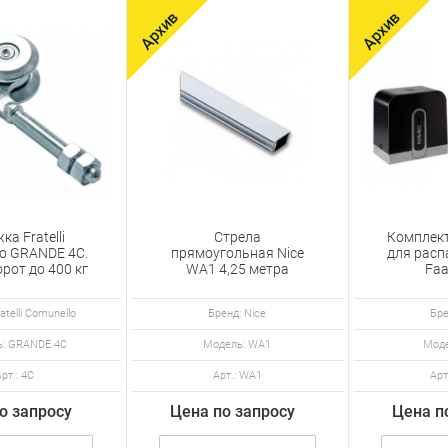
ка Fratelli
Стрела
Комплек
lo GRANDE 4C.
прямоугольная Nice
для рас
рот до 400 кг
WA1 4,25 метра
Faa
atelli Comunello
Бренд: Nice
Бре
: GRANDE 4C
Модель: WA1
Моде
Арт.: 4C
Арт.: WA1
Арт
о запросу
Цена по запросу
Цена п