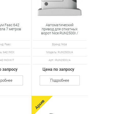
ум Faac 642
Автоматический
ела 7 метров
привод для откатных
ворот Nice RUN2500I /
A
нд: Faac
Бренд: Nice
ь: 642 IN0X
Модель: RUN2500I/A
642 IN0XKIT
Арт.: RUN2500I/A
о запросу
Цена по запросу
робнее
Подробнее