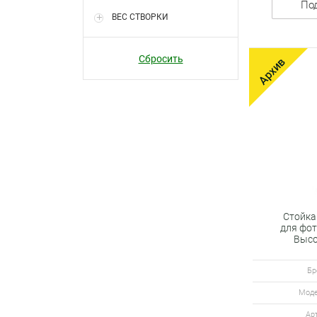
По
ВЕС СТВОРКИ
Сбросить
Стойка
для фот
Высо
Бр
Моде
Ар