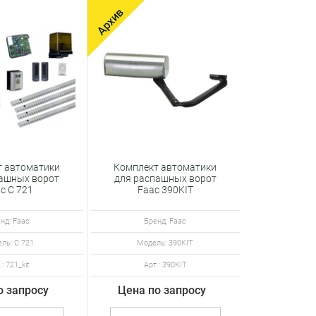
т автоматики
Комплект автоматики
пашных ворот
для распашных ворот
c C 721
Faac 390KIT
нд: Faac
Бренд: Faac
ль: C 721
Модель: 390KIT
.: 721_kit
Арт.: 390KIT
о запросу
Цена по запросу