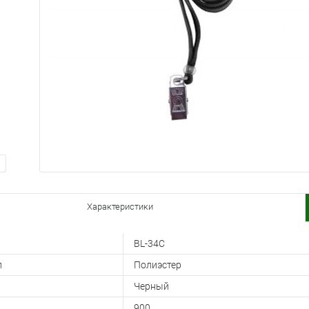
Характеристики
BL-34C
л
Полиэстер
Черный
900