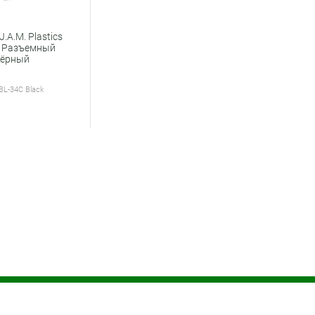
.A.M. Plastics
C Разъемный
ёрный
 BL-34C Black
чник
Оплата и доставка