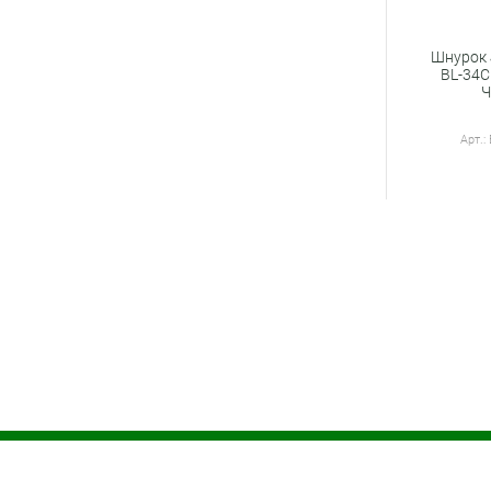
Шнурок J
BL-34
Ч
Арт.:
О компании
Справо