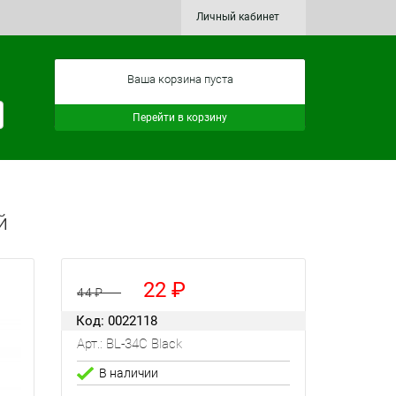
Личный кабинет
Ваша корзина пуста
Перейти в корзину
й
22
44
Код: 0022118
Арт.: BL-34C Black
В наличии