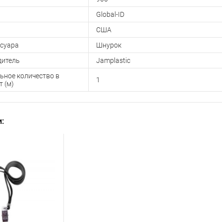
Global-ID
США
ссуара
Шнурок
дитель
Jamplastic
ное количество в
1
т (м)
: