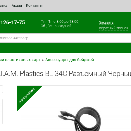
тавка
Акции
Контакты
)126-17-75
Пн.-Пт. с 8:00 до 18:00;
Заказать
Сб., Вс.: выходной
обратный звонок
ии пластиковых карт
»
Аксессуары для бейджей
J.A.M. Plastics BL-34C Разъемный Чёрны